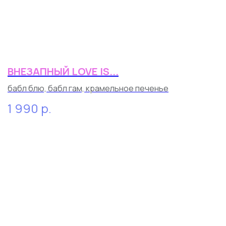
ВНЕЗАПНЫЙ LOVE IS...
бабл блю, бабл гам, крамельное печенье
1 990
р.