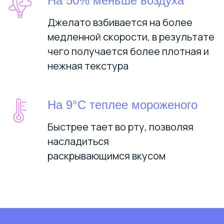
На 50% меньше воздуха
Джелато взбивается на более
медленной скорости, в результате
чего получается более плотная и
нежная текстура
На 9°C теплее мороженого
Быстрее тает во рту, позволяя
насладиться
ДОСТАВКА И ОПЛАТА
раскрывающимся вкусом
ДОСТАВКА
Получить заказ можно
2-мя
способами: