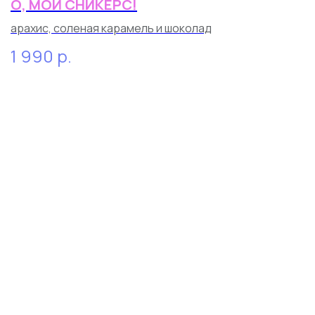
О, МОЙ СНИКЕРС!
арахис, соленая карамель и шоколад
1 990
р.